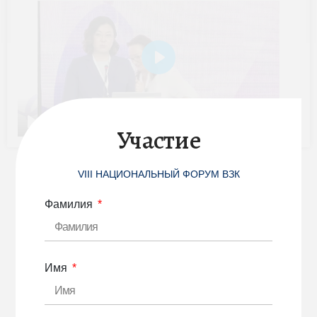
Play
00:00
00:00
Участие
Play
Mute
Settings
Enter
fulls
VIII НАЦИОНАЛЬНЫЙ ФОРУМ ВЗК
1 683
Фамилия
Имя