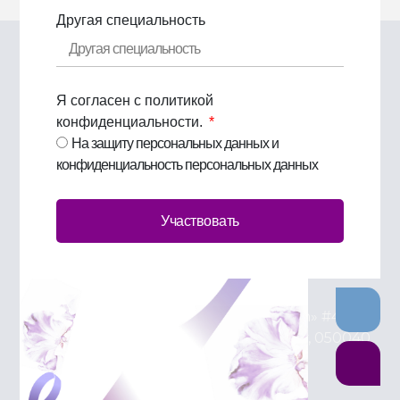
Другая специальность
Я согласен с политикой
конфиденциальности.
На защиту персональных данных и
Спонсоры
конфиденциальность персональных данных
Takeda Kazakhstan, 77, Kunaev Street, 6th floor,
office of Takeda Kazakhstan, zip code 050000,
Almaty, Kazakhstan
Участвовать
Tel: +7 727 2444004
LLP «Johnson & Johnson Kazakhstan» #42,
Timiryazev Street, Building 23-a Almaty, 050040,
Republic of Kazakhstan
Tel: +7 727 356 88 11