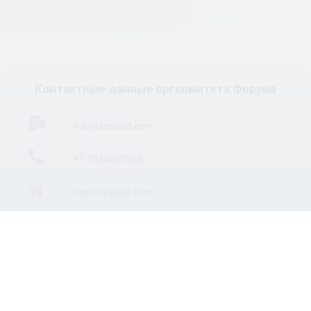
Контактные данные оргкомитета Форума
info@kssssid.com
+7 7016007565
https://ksssid.com