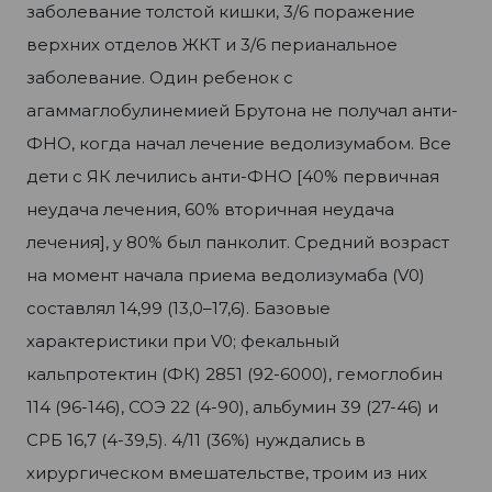
заболевание толстой кишки, 3/6 поражение
верхних отделов ЖКТ и 3/6 перианальное
заболевание. Один ребенок с
агаммаглобулинемией Брутона не получал анти-
ФНО, когда начал лечение ведолизумабом. Все
дети с ЯК лечились анти-ФНО [40% первичная
неудача лечения, 60% вторичная неудача
лечения], у 80% был панколит. Средний возраст
на момент начала приема ведолизумаба (V0)
составлял 14,99 (13,0–17,6). Базовые
характеристики при V0; фекальный
кальпротектин (ФК) 2851 (92-6000), гемоглобин
114 (96-146), СОЭ 22 (4-90), альбумин 39 (27-46) и
СРБ 16,7 (4-39,5). 4/11 (36%) нуждались в
хирургическом вмешательстве, троим из них