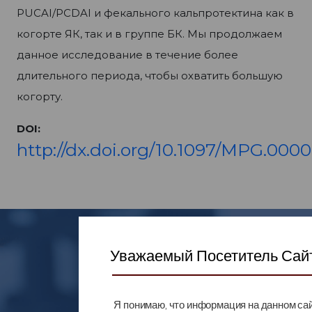
PUCAI/PCDAI и фекального кальпротектина как в
когорте ЯК, так и в группе БК. Мы продолжаем
данное исследование в течение более
длительного периода, чтобы охватить большую
когорту.
DOI:
http://dx.doi.org/10.1097/MPG.00
Остались
Уважаемый Посетитель Сай
вопросы?
Я понимаю, что информация на данном са