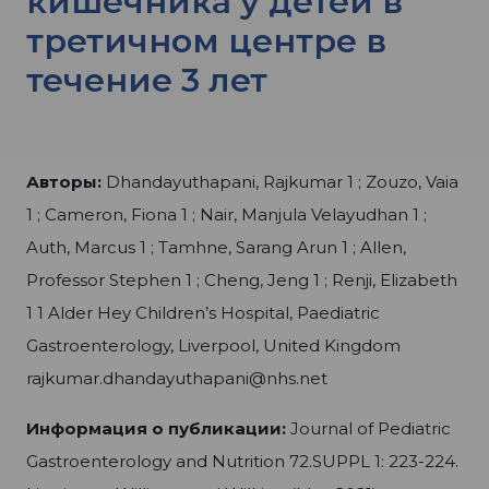
кишечника у детей в
третичном центре в
течение 3 лет
Авторы:
Dhandayuthapani, Rajkumar 1 ; Zouzo, Vaia
1 ; Cameron, Fiona 1 ; Nair, Manjula Velayudhan 1 ;
Auth, Marcus 1 ; Tamhne, Sarang Arun 1 ; Allen,
Professor Stephen 1 ; Cheng, Jeng 1 ; Renji, Elizabeth
1 1 Alder Hey Children’s Hospital, Paediatric
Gastroenterology, Liverpool, United Kingdom
rajkumar.dhandayuthapani@nhs.net
Информация о публикации:
Journal of Pediatric
Gastroenterology and Nutrition 72.SUPPL 1: 223-224.