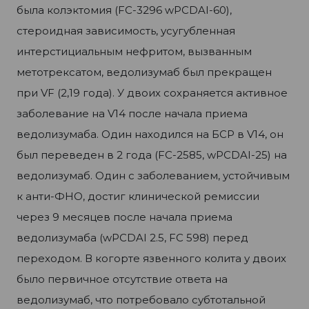
была колэктомия (FC-3296 wPCDAI-60),
стероидная зависимость, усугубленная
интерстициальным нефритом, вызванным
метотрексатом, ведолизумаб был прекращен
при VF (2,19 года). У двоих сохраняется активное
заболевание на V14 после начала приема
ведолизумаба. Один находился на БСР в V14, он
был переведен в 2 года (FC-2585, wPCDAI-25) на
ведолизумаб. Один с заболеванием, устойчивым
к анти-ФНО, достиг клинической ремиссии
через 9 месяцев после начала приема
ведолизумаба (wPCDAI 2.5, FC 598) перед
переходом. В когорте язвенного колита у двоих
было первичное отсутствие ответа на
ведолизумаб, что потребовало субтотальной