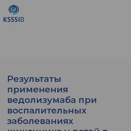
Главная страница
»
Результаты применения
ведолизумаба при воспалительных
заболеваниях кишечника у детей в третичном
центре в течение 3 лет
Результаты
применения
ведолизумаба при
воспалительных
заболеваниях