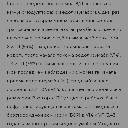
была проведена колэктомия. 8/11 остались на
иммуномодуляторах с ведолизумабом. Один раз
сообщалось о временном повышении уровня
трансаминаз и экземе, а один раз было отмечено
плохое настроение с субоптимальной реакцией.
6 из 11 (54%) находились в ремиссии через 14
недель после начала приема ведолизумаба (V14),
а 4 из 11 (36%) были исключены из исследования.
При последнем наблюдении с момента начала
приема ведолизумаба (VF), средний возраст
составлял 2,21 (0,78–3,43), 3 пациента оставались в
ремиссии. В когорте БК у одного ребенка была
нефункционирующая илеостома, он находился в
безстероидной ремиссии (БСР) в V14 и VF (3,43
года) на монотерапии ведолизумабом. У одного