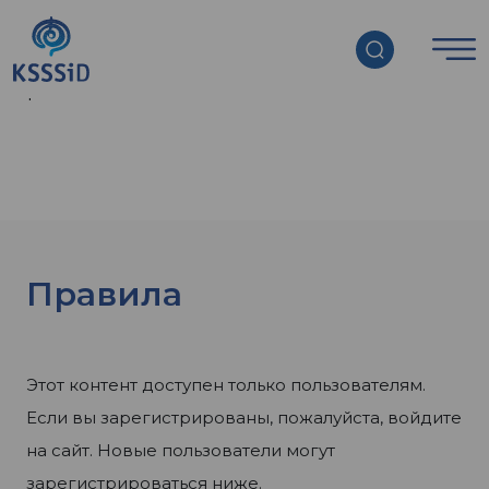
Главная страница
»
Публикации
»
Обучающие
материалы
»
Цикл ПК «Роль медицинской
сестры в междисциплинарной команде ВЗК»
»
Правила
Правила
Этот контент доступен только пользователям.
Если вы зарегистрированы, пожалуйста, войдите
на сайт. Новые пользователи могут
зарегистрироваться ниже.