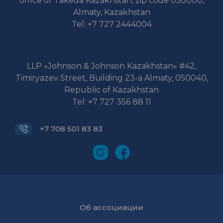
office of Takeda Kazakhstan, zip code 050000,
Almaty, Kazakhstan
Tel: +7 727 2444004
LLP «Johnson & Johnson Kazakhstan» #42,
Timiryazev Street, Building 23-a Almaty, 050040,
Republic of Kazakhstan
Tel: +7 727 356 88 11
+7 708 501 83 83
Об ассоциации