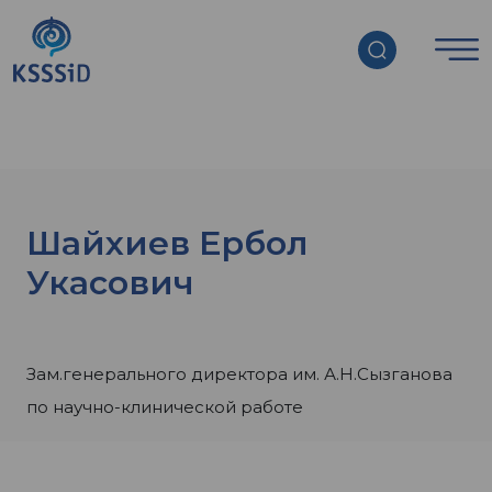
Главная страница
»
Об ассоциации
»
Наша
команда
»
Шайхиев Ербол Укасович
Шайхиев Ербол
Укасович
Зам.генерального директора им. А.Н.Сызганова
по научно-клинической работе